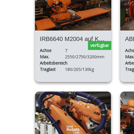
IRB6640 M2004 auf Kurs
verfügbar
Achse
7
Ach
Max.
2550/2750/3200mm
Max
Arbeitsbereich
Arbe
Traglast
180/205/130kg
Trag