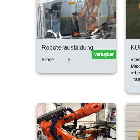
Roboterausbildung
verfügbar
Achse
6
Ach
Max
Arbe
Trag