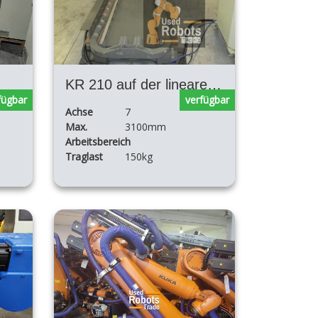
KR 210 auf der linearen Spur KL1500
fügbar
verfügbar
Achse
7
Max.
3100mm
Arbeitsbereich
Traglast
150kg