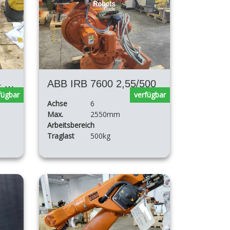
ABB IRB 1200 M2004 5/0,90
ABB IRB 7600 2,55/500
fügbar
verfügbar
Achse
6
Max.
2550mm
Arbeitsbereich
Traglast
500kg