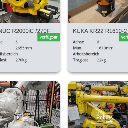
NUC R2000iC /270F
KUKA KR22 R1610-2
verfügbar
ver
se
6
Achse
6
.
2655mm
Max.
1610mm
itsbereich
Arbeitsbereich
last
270kg
Traglast
22kg