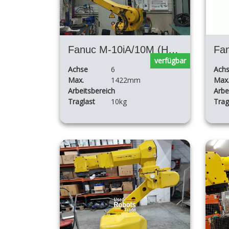
Fanuc M-10iA/10M (Hollow wrist)
verfügbar
Achse
6
Ach
Max.
1422mm
Max
Arbeitsbereich
Arbe
Traglast
10kg
Trag