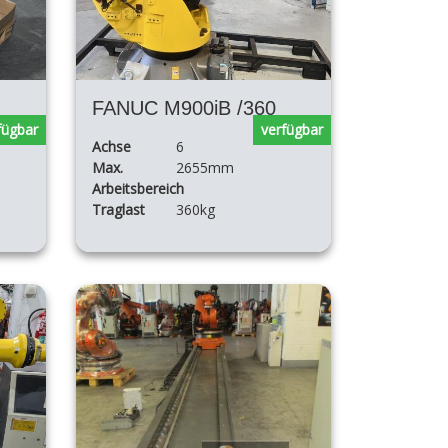
FANUC M900iB /360
fügbar
verfügbar
Achse
6
Max.
2655mm
Arbeitsbereich
Traglast
360kg