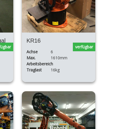
al
KR16
fügbar
verfügbar
Achse
6
Max.
1610mm
Arbeitsbereich
Traglast
16kg