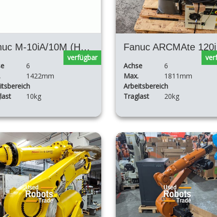
Fanuc M-10iA/10M (Hohlgelenk)
Fan
verfügbar
ver
se
6
Achse
6
.
1422mm
Max.
1811mm
itsbereich
Arbeitsbereich
last
10kg
Traglast
20kg