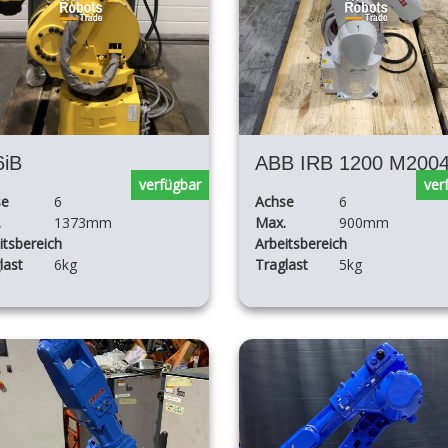
6iB
verfügbar
ver
se
6
Achse
6
.
1373mm
Max.
900mm
itsbereich
Arbeitsbereich
last
6kg
Traglast
5kg