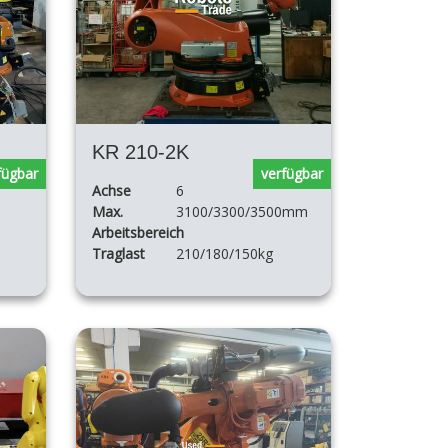
KR 210-2K
fügbar
verfügbar
Achse
6
Max.
3100/3300/3500mm
Arbeitsbereich
Traglast
210/180/150kg