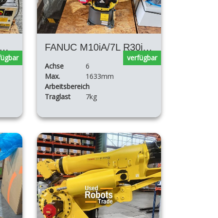
uc ARCMAte 120iC R30iB Plus
FANUC M10iA/7L R30iB Plus Mate
fügbar
verfügbar
Achse
6
Max.
1633mm
Arbeitsbereich
Traglast
7kg