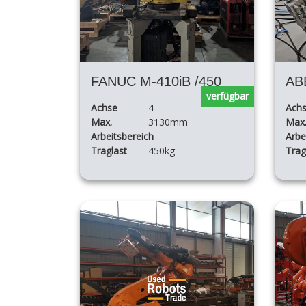
FANUC M-410iB /450
AB
verfügbar
Achse
4
Ach
Max.
3130mm
Max
Arbeitsbereich
Arbe
Traglast
450kg
Trag