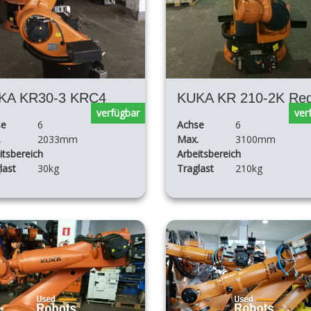
KA KR30-3 KRC4
KUKA KR 210-2K Reg
verfügbar
ver
se
6
Achse
6
.
2033mm
Max.
3100mm
itsbereich
Arbeitsbereich
last
30kg
Traglast
210kg