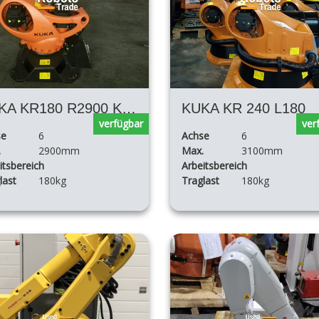
KUKA KR180 R2900 KRC4
KUKA KR 240 L180
verfügbar
ver
se
6
Achse
6
.
2900mm
Max.
3100mm
itsbereich
Arbeitsbereich
last
180kg
Traglast
180kg