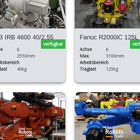
B IRB 4600 40/2.55
Fanuc R2000iC 125L
verfügbar
ver
se
6
Achse
6
.
2550mm
Max.
3100mm
itsbereich
Arbeitsbereich
last
40kg
Traglast
125kg