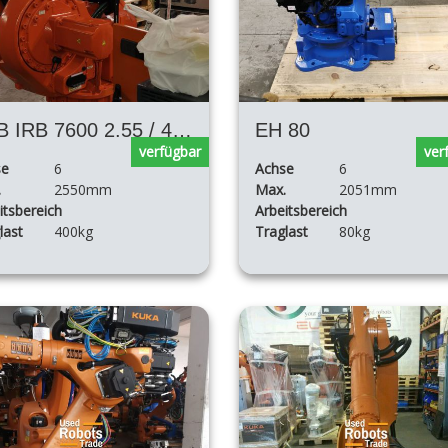
ABB IRB 7600 2.55 / 400 M2004
EH 80
verfügbar
ver
se
6
Achse
6
.
2550mm
Max.
2051mm
itsbereich
Arbeitsbereich
last
400kg
Traglast
80kg