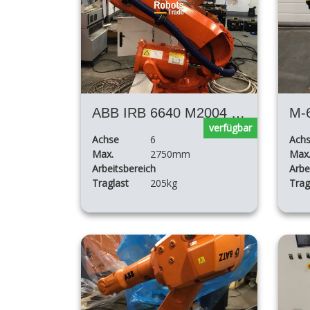
ABB IRB 6640 M2004 HA-205 / 2,75
M-
verfügbar
Achse
6
Ach
Max.
2750mm
Max
Arbeitsbereich
Arbe
Traglast
205kg
Trag