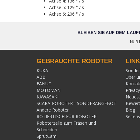
Achse 4: 136 ° / s
Achse 5: 129 ° / s
Achse 6: 206 ° / s
BLEIBEN SIE AUF DEM LAU
NUR 
GEBRAUCHTE ROBOTER
LIN
KUKA
Sonde
ABB
Über u
FANUC
Kontak
MOTOMAN
Privacy
KAWASAKI
Neuest
SCARA-ROBOTER - SONDERANGEBOT
Bewer
Andere Roboter
Blog
ROTIERTISCH FÜR ROBOTER
Seitenv
Roboterzelle zum Fräsen und
Schneiden
SprutCam