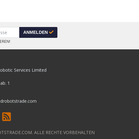
ANMELDEN
EREN!
obotic Services Limited
pab. 1
drobotstrade.com
OTSTRADE.COM. ALLE RECHTE VORBEHALTEN