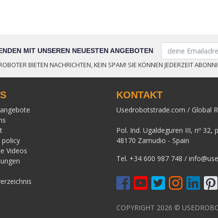
FENDEN MIT UNSEREN NEUESTEN ANGEBOTEN
ROBOTER BIETEN NACHRICHTEN, KEIN SPAM! SIE KÖNNEN JEDERZEIT ABONNI
KS
KONTAKT
rangebote
Usedrobotstrade.com / Global R
ns
t
Pol. Ind. Ugaldeguren III, nº 32, 
 policy
48170 Zamudio - Spain
e Videos
Tel.
+34 600 987 748
/
info@use
tungen
erzeichnis
COPYRIGHT 2026 © USEDROB