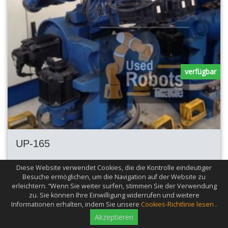
verfügbar
UP-165
Achse
6
Diese Website verwendet Cookies, die die Kontrolle eindeutiger
Max.
2650mm
Besuche ermöglichen, um die Navigation auf der Website zu
Arbeitsbereich
erleichtern. “Wenn Sie weiter surfen, stimmen Sie der Verwendung
Traglast
165kg
zu. Sie können Ihre Einwilligung widerrufen und weitere
Informationen erhalten, indem Sie unsere
Cookies-Richtlinie lesen
.
Akzeptieren