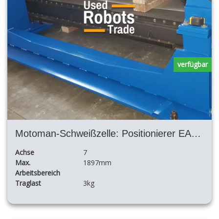
verfügbar
Motoman-Schweißzelle: Positionierer EA1900N NX100 + und SKS-Schweißgerät
Achse
7
Max.
1897mm
Arbeitsbereich
Traglast
3kg