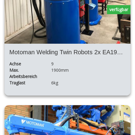
verfügbar
Motoman Welding Twin Robots 2x EA1900N Nx100 mit großem Positionierer in H-Form
Achse
9
Max.
1900mm
Arbeitsbereich
Traglast
6kg