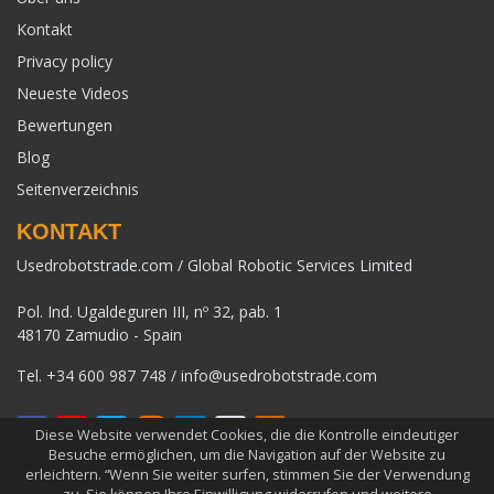
Kontakt
Privacy policy
Neueste Videos
Bewertungen
Blog
Seitenverzeichnis
KONTAKT
Usedrobotstrade.com / Global Robotic Services Limited
Pol. Ind. Ugaldeguren III, nº 32, pab. 1
48170 Zamudio - Spain
Tel.
+34 600 987 748
/
info@usedrobotstrade.com
Diese Website verwendet Cookies, die die Kontrolle eindeutiger
Besuche ermöglichen, um die Navigation auf der Website zu
erleichtern. “Wenn Sie weiter surfen, stimmen Sie der Verwendung
COPYRIGHT 2026 © USEDROBOTSTRADE.COM. ALLE RECHTE