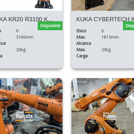
KUKA KR20 R3100 KRC4
Disponível
Disp
s
6
Eixos
6
.
3100mm
Max.
1813mm
nce
Alcance
.
20kg
Max.
20kg
ga
Carga