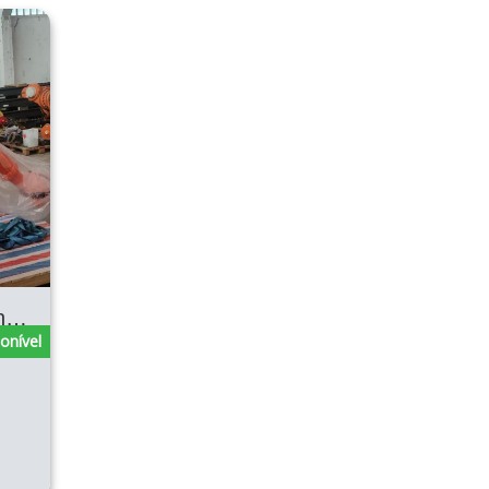
Prateleira KUKA Quantec KR 120 R3900-2 K
onível