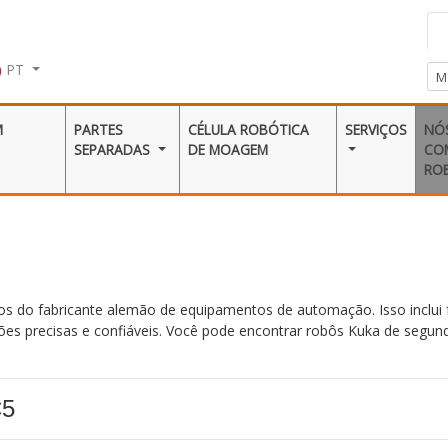
PT
M
PARTES
CÉLULA ROBÓTICA
SERVIÇOS
NÓ
SEPARADAS
DE MOAGEM
CO
RO
do fabricante alemão de equipamentos de automação. Isso inclui fa
ões precisas e confiáveis. Você pode encontrar robôs Kuka de segu
C5