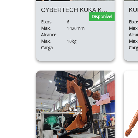
CYBERTECH KUKA KR10 R1420
Disponível
Eixos
6
Eixo
Max.
1420mm
Max
Alcance
Alca
Max.
10kg
Max
Carga
Car