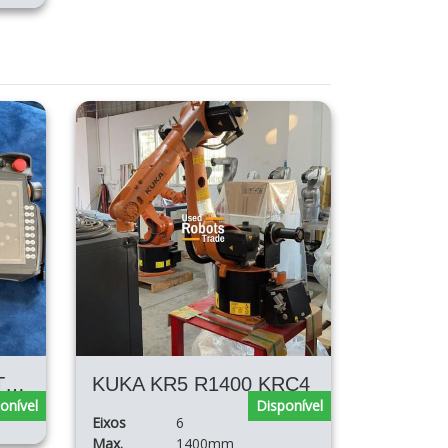
KCP4: KUKA NOVO TEACH PENDANT SMARTPAD PARA KRC4
KUKA KR5 R1400 KRC4
onível
Disponível
Eixos
6
Max.
1400mm