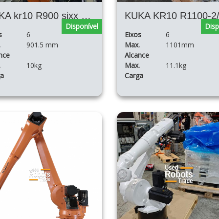
KUKA kr10 R900 sixx WP
Disponível
Disp
s
6
Eixos
6
.
901.5 mm
Max.
1101mm
nce
Alcance
.
10kg
Max.
11.1kg
ga
Carga