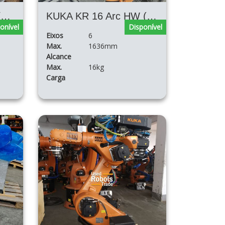
KUKA KR10 R1100-2/SEL
KUKA KR 16 Arc HW (pulso oco)
onível
Disponível
Eixos
6
Max.
1636mm
Alcance
Max.
16kg
Carga