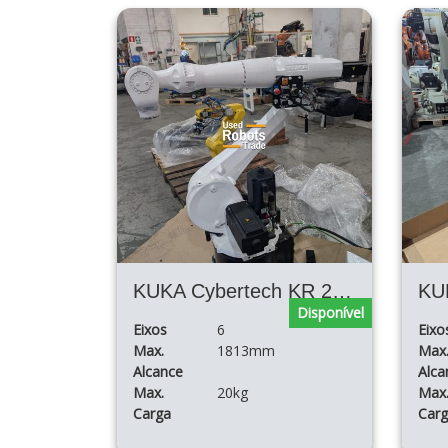
KUKA Cybertech KR 20 R1813
KU
Disponível
Eixos
6
Eixo
Max.
1813mm
Max
Alcance
Alca
Max.
20kg
Max
Carga
Car