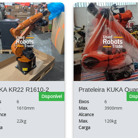
KA KR22 R1610-2
Disponível
Disp
s
6
Eixos
6
.
1610mm
Max.
3900mm
nce
Alcance
.
22kg
Max.
120kg
ga
Carga