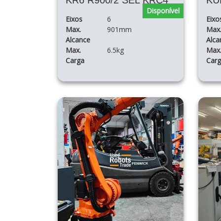
KR6 R900/2 SEL KRC4
Disponível
Eixos
6
Eixo
Max.
901mm
Max
Alcance
Alca
Max.
6.5kg
Max
Carga
Car