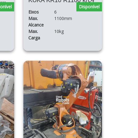
KUKA KR10 R1100 6 eixos krc4
KUKA KR10 R1100 krc4
onível
Disponível
Eixos
6
Max.
1100mm
Alcance
Max.
10kg
Carga