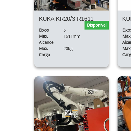
KUKA KR20/3 R1611
Disponível
Eixos
6
Eixo
Max.
1611mm
Max
Alcance
Alca
Max.
20kg
Max
Carga
Car