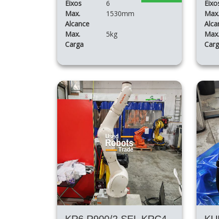
Eixos
6
Eixo
Max.
1530mm
Max
Alcance
Alca
Max.
5kg
Max
Carga
Car