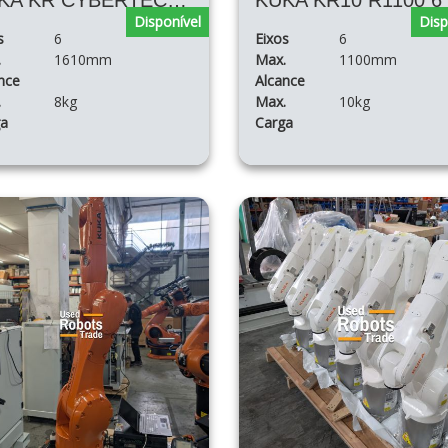
KUKA KR CYBERTECH ARC KR 8 R1610 ARC HW
Disponível
Disp
s
6
Eixos
6
.
1610mm
Max.
1100mm
nce
Alcance
.
8kg
Max.
10kg
ga
Carga