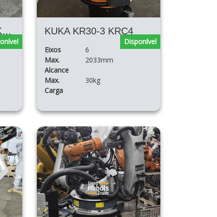
KUKA CYBERTECH KR20 R1810
KUKA KR30-3 KRC4
onível
Disponível
Eixos
6
Max.
2033mm
Alcance
Max.
30kg
Carga