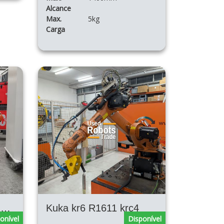
Alcance
Max.
5kg
Carga
KUKA AGILUS KR6 R900 KRC4
Kuka kr6 R1611 krc4
onível
Disponível