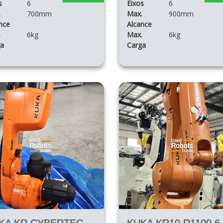
s
6
Eixos
6
.
700mm
Max.
900mm
nce
Alcance
.
6kg
Max.
6kg
ga
Carga