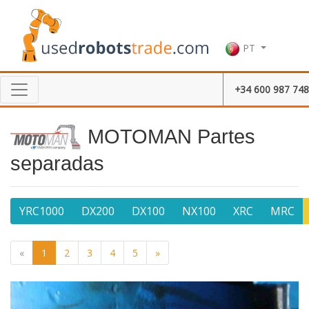
PT
+34 600 987 748
MOTOMAN Partes
separadas
YRC1000
DX200
DX100
NX100
XRC
MRC
«
1
2
3
4
5
»