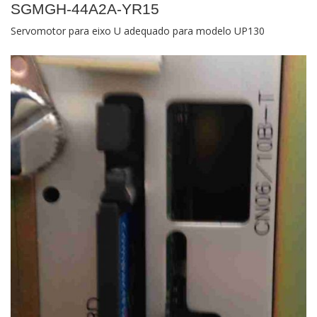
SGMGH-44A2A-YR15
Servomotor para eixo U adequado para modelo UP130