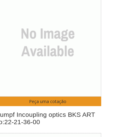
Peça uma cotação
rumpf Incoupling optics BKS ART
o:22-21-36-00