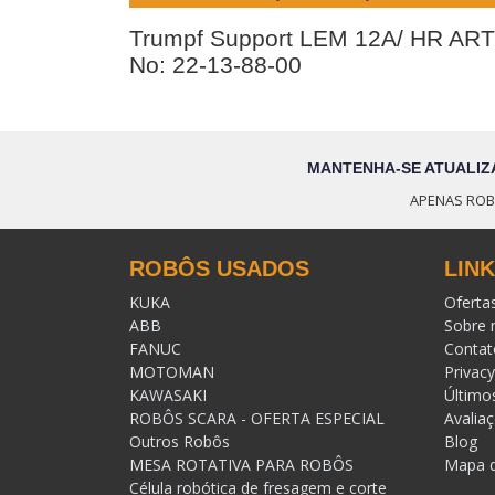
Trumpf Support LEM 12A/ HR ART
No: 22-13-88-00
MANTENHA-SE ATUALIZ
APENAS ROB
ROBÔS USADOS
LIN
KUKA
Oferta
ABB
Sobre 
FANUC
Contat
MOTOMAN
Privacy
KAWASAKI
Último
ROBÔS SCARA - OFERTA ESPECIAL
Avalia
Outros Robôs
Blog
MESA ROTATIVA PARA ROBÔS
Mapa d
Célula robótica de fresagem e corte