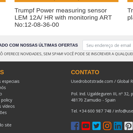
Trumpf Power measuring sensor
Tr
LEM 12A/ HR with monitoring ART
p
No:12-08-36-00
ADO COM NOSSAS ÚLTIMAS OFERTAS
Ô OFERECE NOVIDADES, SEM SPAM! VOCÊ PODE SE INSCREVER A QUALQU
KS
CONTATO
s especiais
Usedrobotstrade.com / Global R
nós
o
Pol. Ind. Ugaldeguren III, nº 32, 
 policy
48170 Zamudio - Spain
s vídeos
Tel.
+34 600 987 748
/
info@use
ções
o site