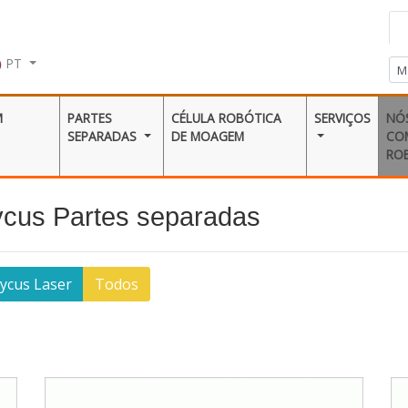
PT
M
PARTES
CÉLULA ROBÓTICA
SERVIÇOS
NÓ
SEPARADAS
DE MOAGEM
CO
RO
ycus Partes separadas
ycus Laser
Todos