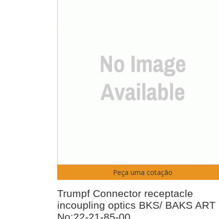
Peça uma cotação
Trumpf Connector receptacle
incoupling optics BKS/ BAKS ART
No:22-21-85-00