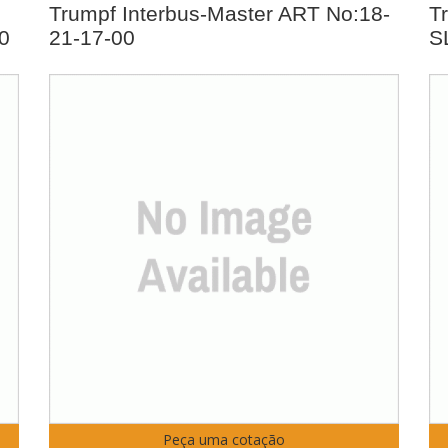
Trumpf Interbus-Master ART No:18-
T
0
21-17-00
S
Peça uma cotação