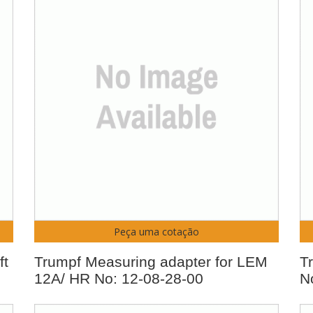
Peça uma cotação
ft
Trumpf Measuring adapter for LEM
T
12A/ HR No: 12-08-28-00
N