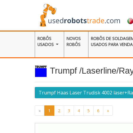
ROBÔS
NOVOS
ROBÔS DE SOLDAGE
USADOS
ROBÔS
USADOS ​​PARA VENDA
Trumpf /Laserline/Ra
Trumpf Haas Laser Trudisk 4002 laser+Ra
«
1
2
3
4
5
6
»