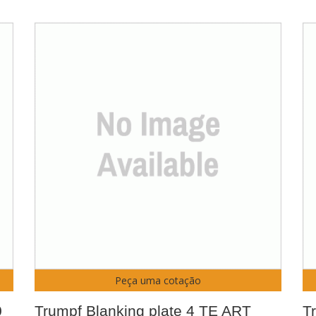
Peça uma cotação
0
Trumpf Blanking plate 4 TE ART
T