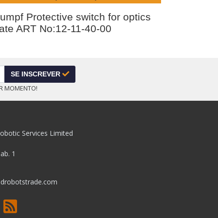
umpf Protective switch for optics
late ART No:12-11-40-00
SE INSCREVER
ER MOMENTO!
obotic Services Limited
pab. 1
drobotstrade.com