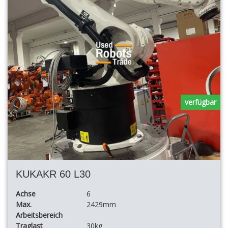
verfügbar
KUKAKR 60 L30
Achse
6
Max.
2429mm
Arbeitsbereich
Traglast
30kg