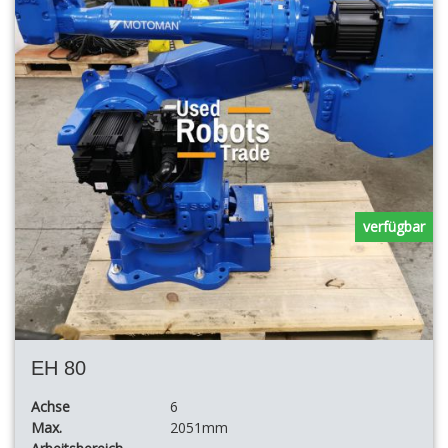
verfügbar
EH 80
Achse
6
Max.
2051mm