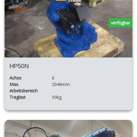
verfügbar
HP50N
Achse
6
Max.
2046mm
Arbeitsbereich
Traglast
50kg