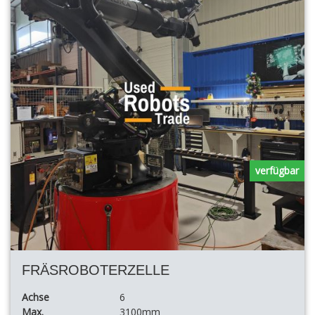
verfügbar
FRÄSROBOTERZELLE
Achse
6
Max.
3100mm